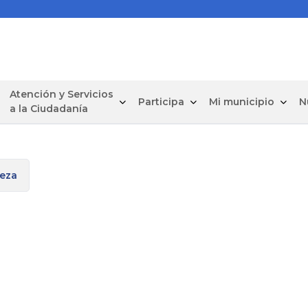
Atención y Servicios
Participa
Mi municipio
N
a la Ciudadanía
reza