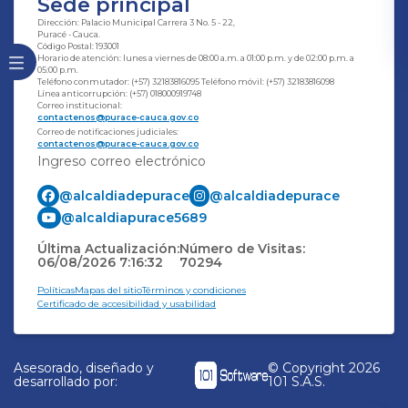
Sede principal
Dirección: Palacio Municipal Carrera 3 No. 5 - 22,
Puracé - Cauca.
Código Postal: 193001
Horario de atención: lunes a viernes de 08:00 a.m. a 01:00 p.m. y de 02:00 p.m. a
05:00 p.m.
Teléfono conmutador: (+57) 32183816095 Teléfono móvil: (+57) 32183816098
Línea anticorrupción: (+57) 018000919748
Correo institucional:
contactenos@purace-cauca.gov.co
Correo de notificaciones judiciales:
contactenos@purace-cauca.gov.co
Ingreso correo electrónico
@alcaldiadepurace
@alcaldiadepurace
@alcaldiapurace5689
Última Actualización:
Número de Visitas:
06/08/2026 7:16:32
70294
Políticas
Mapas del sitio
Términos y condiciones
Certificado de accesibilidad y usabilidad
Asesorado, diseñado y
© Copyright
2026
desarrollado por:
101 S.A.S.