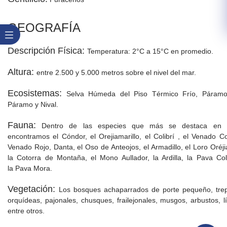
GEOGRAFÍA
Descripción Física:
Temperatura: 2°C a 15​°C en promedio.
Altura:
entre 2.500 y 5.000 metros sobre el nivel del mar.
Ecosistemas:
Selva Húmeda del Piso Térmico Frío, Páramo
Páramo y Nival.
Fauna:
Dentro de las especies que más se destaca en 
encontramos el Cóndor, el Orejiamarillo, el Colibrí , el Venado Co
Venado Rojo, Danta, el Oso de Anteojos, el Armadillo, el Loro Oréji
la Cotorra de Montaña, el Mono Aullador, la Ardilla, la Pava Co
la Pava Mora.
Vegetación:
Los bosques achaparrados de porte pequeño, tre
orquídeas, pajonales, chusques, frailejonales, musgos, arbustos, l
entre otros.